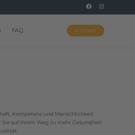
F
I
a
n
c
s
e
t
b
a
e
FAQ
KONTAKT
o
g
o
r
k
a
m
haft, Kompetenz und Menschlichkeit
r Sie auf Ihrem Weg zu mehr Gesundheit
alität.