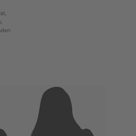
ät,
,
nden