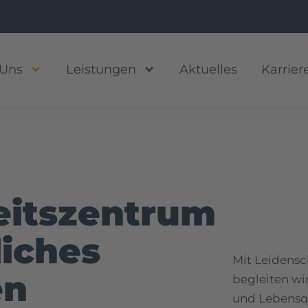
 Uns
Leistungen
Aktuelles
Karrier
its­zentrum
liches
Mit Leidensc
en
begleiten wi
und Lebensqu