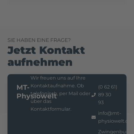
SIE HABEN EINE FRAGE?
Jetzt Kontakt
aufnehmen
Wir freuen uns auf Ihre
Kontaktaufnahme. Ob
MT-
(0 62 61)
telefonisch, per Mail oder
Physiowelt
89 30
über das
93
Kontaktformular.
info@mt-
physiowelt.de
Zwingenburg­