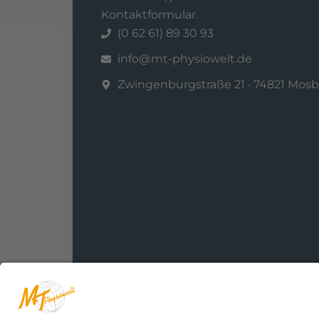
Kontaktformular.
(0 62 61) 89 30 93
info@mt-physiowelt.de
Zwingenburg­straße 21 · 74821 Mos