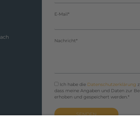
E-Mail*
bach
Nachricht*
Ich habe die
Datenschutzerklärung
z
dass meine Angaben und Daten zur Be
erhoben und gespeichert werden.*
SENDEN