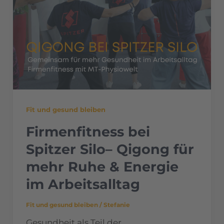
Fit und gesund bleiben
Firmenfitness bei
Spitzer Silo– Qigong für
mehr Ruhe & Energie
im Arbeitsalltag
Fit und gesund bleiben
/
Stefanie
Gesundheit als Teil der