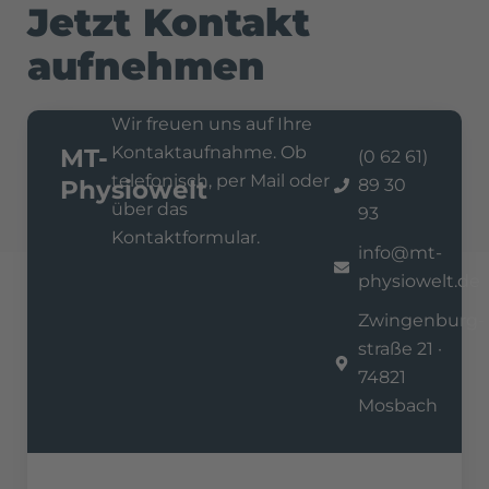
Jetzt Kontakt
aufnehmen
Wir freuen uns auf Ihre
Kontaktaufnahme. Ob
MT-
(0 62 61)
telefonisch, per Mail oder
Physiowelt
89 30
über das
93
Kontaktformular.
info@mt-
physiowelt.de
Zwingenburg­
straße 21 ·
74821
Mosbach